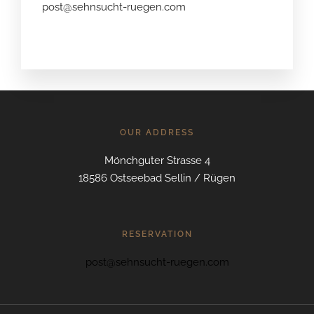
post@sehnsucht-ruegen.com
OUR ADDRESS
Mönchguter Strasse 4
18586 Ostseebad Sellin / Rügen
RESERVATION
post@sehnsucht-ruegen.com