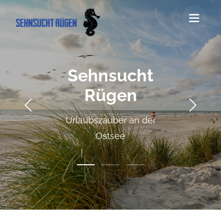
Sehnsucht
Rügen
Urlaubszauber an der
Ostsee