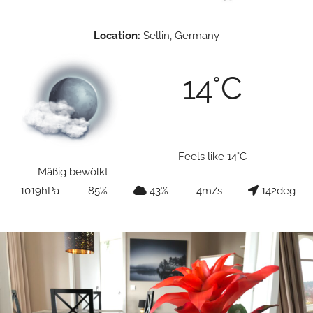
Location:
Sellin
, Germany
14
°C
Feels like
14
°C
Mäßig bewölkt
1019
hPa
85
%
43
%
4
m/s
142
deg